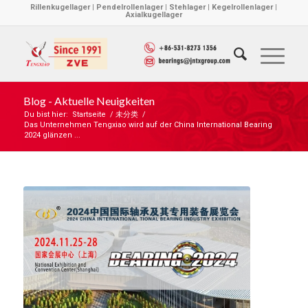
Rillenkugellager | Pendelrollenlager | Stehlager | Kegelrollenlager |
Axialkugellager
Blog - Aktuelle Neuigkeiten
Du bist hier:
Startseite
/
未分类
/
Das Unternehmen Tengxiao wird auf der China International Bearing
2024 glänzen ...