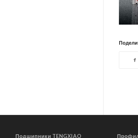
Подели
Подшипники TENGXIAO
Профил