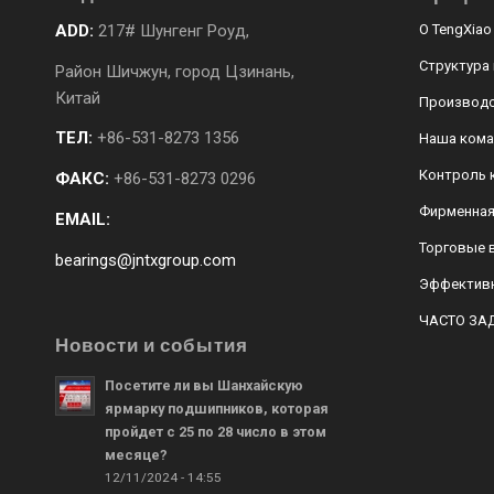
ADD:
217# Шунгенг Роуд,
О TengXiao
Структура
Район Шичжун, город Цзинань,
Китай
Производс
ТЕЛ:
+86-531-8273 1356
Наша кома
Контроль 
ФАКС:
+86-531-8273 0296
Фирменная
EMAIL:
Торговые 
bearings@jntxgroup.com
Эффективн
ЧАСТО ЗА
Новости и события
Посетите ли вы Шанхайскую
ярмарку подшипников, которая
пройдет с 25 по 28 число в этом
месяце?
12/11/2024 - 14:55