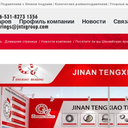
 Подшипники с блоком подушки | Конические роликоподшипники | Упорные
аров
Профиль компании
Новости
Связ
ь:
Домашняя страница
/
Новости компании
/
Посетите ли вы Шанхайскую ярм