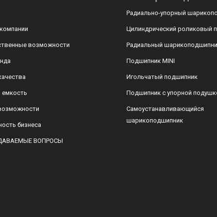
Радиально-упорный шарикоп
 компании
Цилиндрический роликовый 
твенные возможности
Радиальный шарикоподшипн
нда
Подшипник MINI
качества
Игольчатый подшипник
 емкость
Подшипник с упорной подушк
возможности
Самоустанавливающийся
шарикоподшипник
ость бизнеса
ДАВАЕМЫЕ ВОПРОСЫ