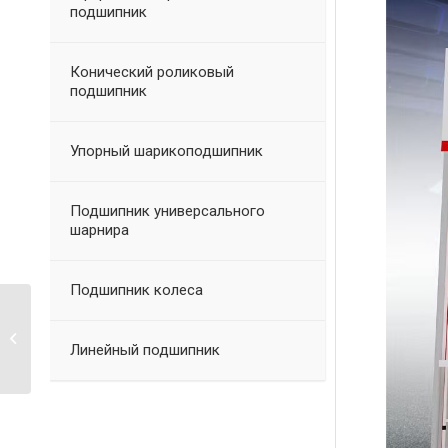
подшипник
Конический роликовый
подшипник
Упорный шарикоподшипник
Подшипник универсального
шарнира
Подшипник колеса
Компания Tengxiao
будет блистать на
Линейный подшипник
Китайской
международной
выставке
подшипников 2024
года