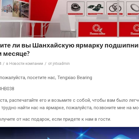
ите ли вы Шанхайскую ярмарку подшипнико
м месяце?
/
/
4
в
Новости компании
от
jntxadmin
 пожалуйста, посетите нас, Tengxiao Bearing
3HB038
та, распечатайте его и возьмите с собой, чтобы вам было легче
 трудно найти нас на ярмарке, пожалуйста, позвоните мне на м
олучите от нас подарок, если придете к нам в гости.