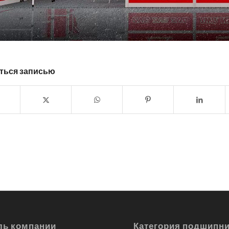
ться записью
ь компании
Категория подшипн