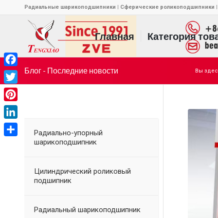
Радиальные шарикоподшипники | Сферические роликоподшипники |
Главная
Категория тов
Блог - Последние новости
Вы здес
Facebook
Twitter
Pinterest
LinkedIn
Радиально-упорный
шарикоподшипник
Отправить
Цилиндрический роликовый
подшипник
Радиальный шарикоподшипник