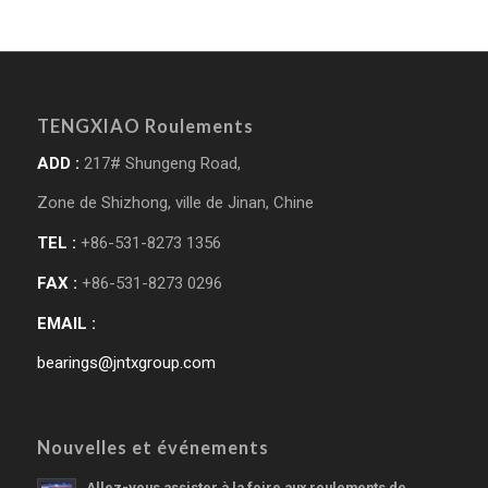
TENGXIAO Roulements
ADD :
217# Shungeng Road,
Zone de Shizhong, ville de Jinan, Chine
TEL :
+86-531-8273 1356
FAX :
+86-531-8273 0296
EMAIL :
bearings@jntxgroup.com
Nouvelles et événements
Allez-vous assister à la foire aux roulements de